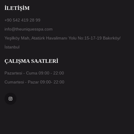
İLETIŞIM
+90 542 419 28 99
info@theuniquesspa.com
Yeşilköy Mah, Atatürk Havalimanı Yolu No:15-17-19 Bakırköy/
İstanbul
ÇALIŞMA SAATLERI
Pazartesi - Cuma
09:00 - 22:00
Cumartesi - Pazar
09:00- 22:00
İnstagram